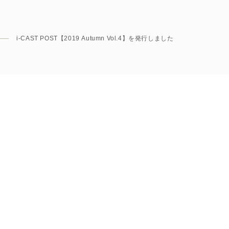
歯科技工士・歯科衛生士等の歯科医療関係者の方を対象に
医療関係者の方、 一般の方に対する情報サイトではありま
i-CAST POST【2019 Autumn Vol.4】を発行しました
あなたは医療関係者ですか？
はい
いいえ
Contact
お問い合わせ
・資料請求