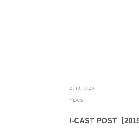
エステショットブライト アミド・デ・シ
ト
スキャナー（歯科医院
CAM&加工機
BELLEZZA
埋没
2019.10.28
NEWS
ノンメタルクラスプデン
ャー
i-CAST POST【20