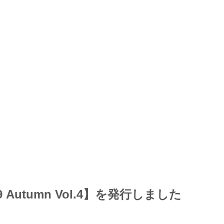
ブランドから探す
ョッ
BEGO
スキャナー（ラボ）
）
CAD/CAM材料
シンビオン
鋳造
チ
19 Autumn Vol.4】を発行しました