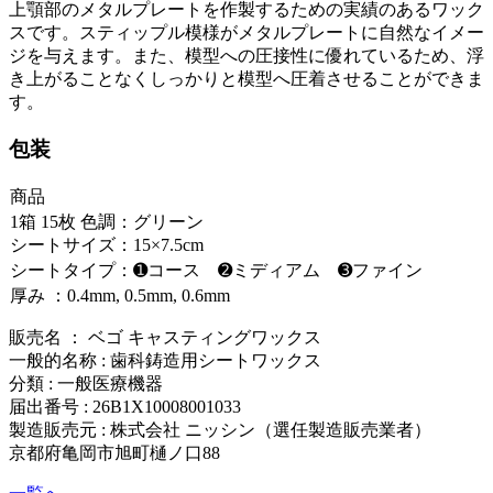
上顎部のメタルプレートを作製するための実績のあるワック
スです。スティップル模様がメタルプレートに自然なイメー
ジを与えます。また、模型への圧接性に優れているため、浮
き上がることなくしっかりと模型へ圧着させることができま
す。
包装
商品
1箱 15枚 色調：グリーン
シートサイズ：15×7.5cm
シートタイプ：➊コース ➋ミディアム ➌ファイン
厚み ：0.4mm, 0.5mm, 0.6mm
販売名 ： ベゴ キャスティングワックス
一般的名称 : 歯科鋳造用シートワックス
分類 : 一般医療機器
届出番号 : 26B1X10008001033
製造販売元 : 株式会社 ニッシン（選任製造販売業者）
京都府亀岡市旭町樋ノ口88