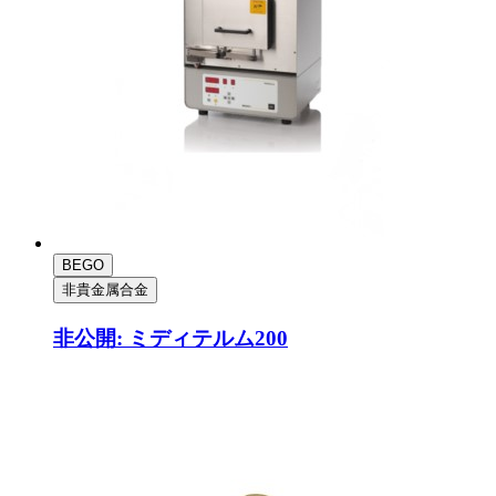
BEGO
非貴金属合金
非公開: ミディテルム200