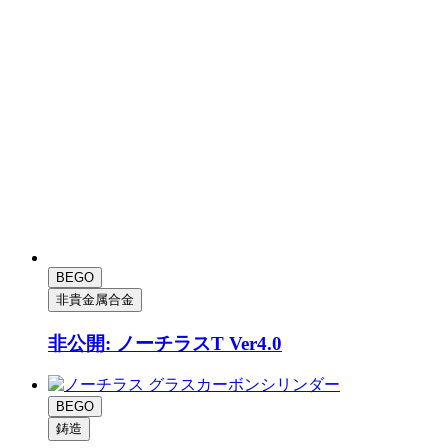
BEGO
非貴金属合金
非公開: ノーチラスT Ver4.0
BEGO
鋳造