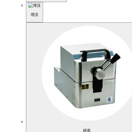
埋没
鋳造