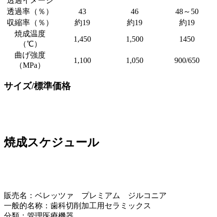
透過イメージ
透過率（％）
43
46
48～50
収縮率（％）
約19
約19
約19
焼成温度
1,450
1,500
1450
（℃）
曲げ強度
1,100
1,050
900/650
（MPa）
サイズ/標準価格
焼成スケジュール
販売名：ベレッツァ プレミアム ジルコニア
一般的名称：歯科切削加工用セラミックス
分類：管理医療機器